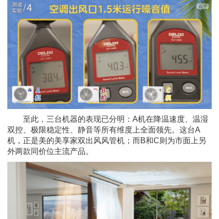
至此，三台机器的表现已分明：A机在降温速度、温湿
双控、极限稳定性、静音等所有维度上全面领先。这台A
机，正是美的美享家双出风风管机；而B和C则为市面上另
外两款同价位主流产品。