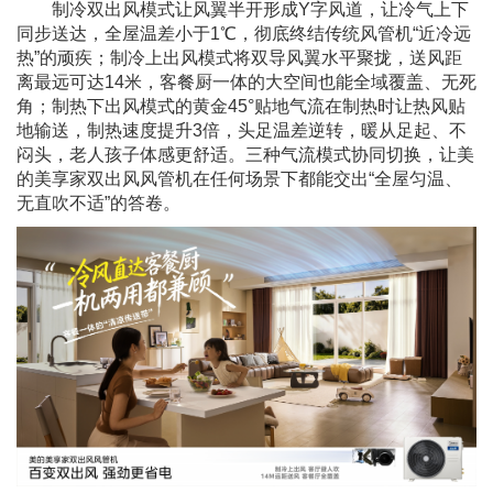
制冷双出风模式让风翼半开形成Y字风道，让冷气上下
同步送达，全屋温差小于1℃，彻底终结传统风管机“近冷远
热”的顽疾；制冷上出风模式将双导风翼水平聚拢，送风距
离最远可达14米，客餐厨一体的大空间也能全域覆盖、无死
角；制热下出风模式的黄金45°贴地气流在制热时让热风贴
地输送，制热速度提升3倍，头足温差逆转，暖从足起、不
闷头，老人孩子体感更舒适。三种气流模式协同切换，让美
的美享家双出风风管机在任何场景下都能交出“全屋匀温、
无直吹不适”的答卷。