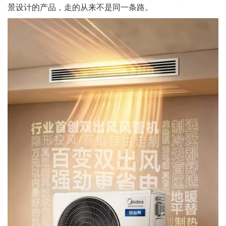
景设计的产品，走的从来不是同一条路。