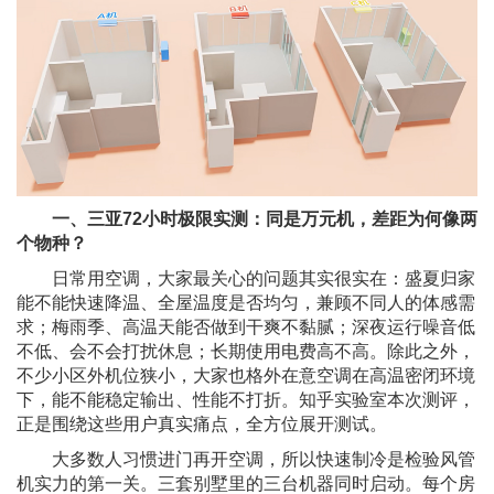
一、三亚72小时极限实测：同是万元机，差距为何像两
个物种？
日常用空调，大家最关心的问题其实很实在：盛夏归家
能不能快速降温、全屋温度是否均匀，兼顾不同人的体感需
求；梅雨季、高温天能否做到干爽不黏腻；深夜运行噪音低
不低、会不会打扰休息；长期使用电费高不高。除此之外，
不少小区外机位狭小，大家也格外在意空调在高温密闭环境
下，能不能稳定输出、性能不打折。知乎实验室本次测评，
正是围绕这些用户真实痛点，全方位展开测试。
大多数人习惯进门再开空调，所以快速制冷是检验风管
机实力的第一关。三套别墅里的三台机器同时启动。每个房