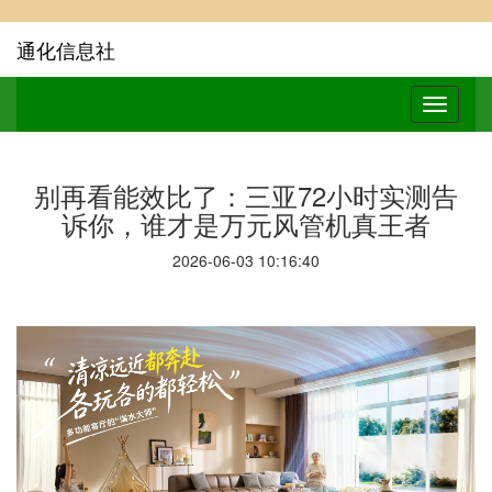
通化信息社
别再看能效比了：三亚72小时实测告
诉你，谁才是万元风管机真王者
2026-06-03 10:16:40