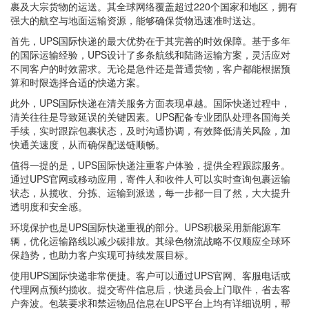
裹及大宗货物的运送。其全球网络覆盖超过220个国家和地区，拥有
强大的航空与地面运输资源，能够确保货物迅速准时送达。
首先，UPS国际快递的最大优势在于其完善的时效保障。基于多年
的国际运输经验，UPS设计了多条航线和陆路运输方案，灵活应对
不同客户的时效需求。无论是急件还是普通货物，客户都能根据预
算和时限选择合适的快递方案。
此外，UPS国际快递在清关服务方面表现卓越。国际快递过程中，
清关往往是导致延误的关键因素。UPS配备专业团队处理各国海关
手续，实时跟踪包裹状态，及时沟通协调，有效降低清关风险，加
快通关速度，从而确保配送链顺畅。
值得一提的是，UPS国际快递注重客户体验，提供全程跟踪服务。
通过UPS官网或移动应用，寄件人和收件人可以实时查询包裹运输
状态，从揽收、分拣、运输到派送，每一步都一目了然，大大提升
透明度和安全感。
环境保护也是UPS国际快递重视的部分。UPS积极采用新能源车
辆，优化运输路线以减少碳排放。其绿色物流战略不仅顺应全球环
保趋势，也助力客户实现可持续发展目标。
使用UPS国际快递非常便捷。客户可以通过UPS官网、客服电话或
代理网点预约揽收。提交寄件信息后，快递员会上门取件，省去客
户奔波。包装要求和禁运物品信息在UPS平台上均有详细说明，帮